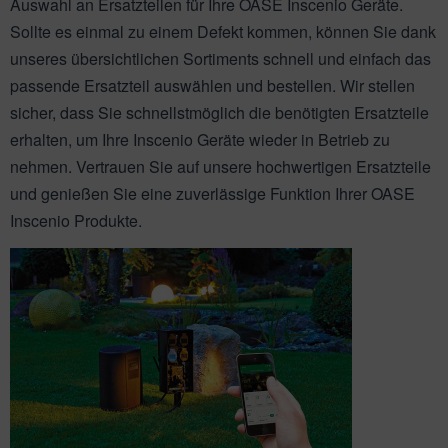
Auswahl an Ersatzteilen für Ihre OASE Inscenio Geräte.
ichkescher
behör für Teichfilter
leuchtung & Wasserspiele
ofiClear
Sollte es einmal zu einem Defekt kommen, können Sie dank
ssertests
unseres übersichtlichen Sortiments schnell und einfach das
passende Ersatzteil auswählen und bestellen. Wir stellen
sicher, dass Sie schnellstmöglich die benötigten Ersatzteile
erhalten, um Ihre Inscenio Geräte wieder in Betrieb zu
nehmen. Vertrauen Sie auf unsere hochwertigen Ersatzteile
und genießen Sie eine zuverlässige Funktion Ihrer OASE
Inscenio Produkte.