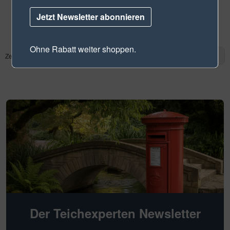
SolarSafe 41
Jetzt Newsletter abonnieren
Artikel-Nr.: 56896
Ohne Rabatt weiter shoppen.
Zeige
1
bis
13
(von insgesamt
13
Artikeln)
1
Der Teichexperten Newsletter