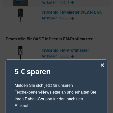
Artikel-Nr.: 40243
InScenio FM-Master WLAN EGC
Artikel-Nr.: 47035
Ersatzteile für OASE InScenio FM-Profimaster
InScenio FM-Profimaster
Artikel-Nr.: 56886
5 € sparen
Ersatzteile für OASE ProfiClear Guard
Melden Sie sich jetzt für unseren
ProfiClear Guard
Teichexperten-Newsletter
an und erhalten Sie
Artikel-Nr.: 50951
Ihren Rabatt-Coupon für den nächsten
Einkauf.
Ersatzteile für OASE SolarSafe