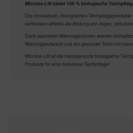
Microbe-Lift bietet 100 % biologische Teichpfl
leuchtung & Wasserspiele
nstige Ersatzteile
ssertests
Die innovativen, biologischen Teichpflegeprodukte 
verhindern effektiv die Bildung von Algen, reduzi
Dank spezieller Mikroorganismen werden Schadstof
Wartungsaufwand und ein gesunder Teich mit kla
Microbe-Lift ist die meistgenutzte biologische Tei
Produkte für eine mühelose Teichpflege!