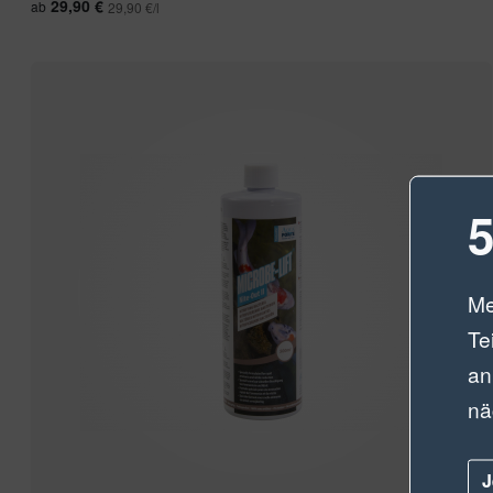
29,90 €
ab
29,90 €/l
5
Me
Te
an
nä
J