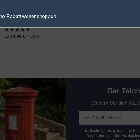
e Rabatt weiter shoppen.
Microbe-Lift Super Start
Schneller Start des Filters
(1)
24,99 €
ab
24,99 €/l
Der Teic
Sichern Sie sich jetz
Teichtechnik, Teichpflege und Koi
Angeboten und den wichtigsten