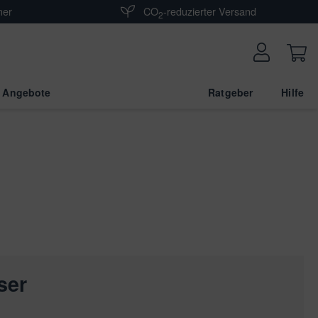
ner
CO
-reduzierter Versand
2
 Angebote
Ratgeber
Hilfe
ser