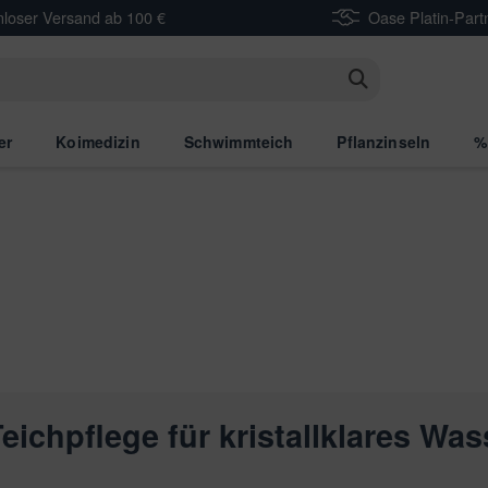
nloser Versand ab 100 €
Oase Platin-Part
n
er
Koimedizin
Schwimmteich
Pflanzinseln
%
Teichpflege für kristallklares Was