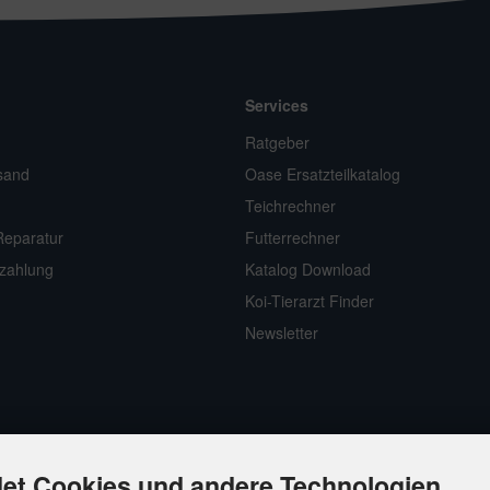
Services
n
Ratgeber
sand
Oase Ersatzteilkatalog
Teichrechner
Reparatur
Futterrechner
zahlung
Katalog Download
Koi-Tierarzt Finder
Newsletter
et Cookies und andere Technologien