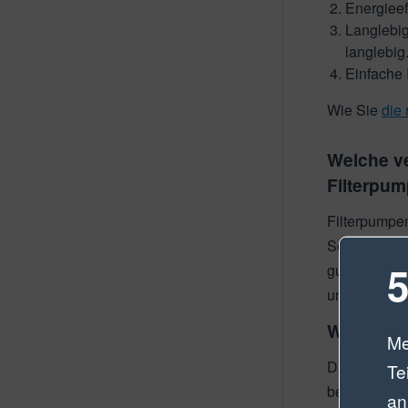
Energieef
Langlebig
langlebig
Einfache 
Wie Sie
die 
Welche v
Filterpu
Filterpumpen
Schmutzparti
5
gute Wasserq
unterteilt..
Wassersp
Me
Diese spezi
Te
beruhigende
an