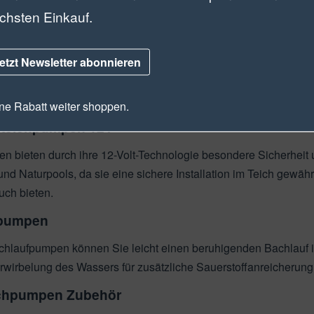
 durch ihre vielseitigen Einsatzmöglichkeiten.
chsten Einkauf.
pen ermöglichen ein Wasserspiel auch ohne St
e Solarpumpen können auch abgelegene Teiche ohne Stromvers
etzt Newsletter abonnieren
-one-Lösungen sind flexibel einsetzbar und können über Solarf
erden.
e Rabatt weiter shoppen.
teichpumpen 12V
 bieten durch ihre 12-Volt-Technologie besondere Sicherheit u
nd Naturpools, da sie eine sichere Installation im Teich gewäh
uch bieten.
fpumpen
chlaufpumpen können Sie leicht einen beruhigenden Bachlauf i
rwirbelung des Wassers für zusätzliche Sauerstoffanreicherun
chpumpen Zubehör