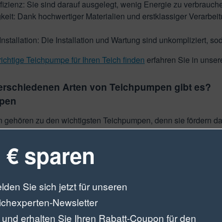
fizienz: Sie sind darauf ausgelegt, wenig Energie zu verbrauc
keit: Dank hochwertiger Materialien und erstklassiger Verarbe
.
Installation: Die Installation und Wartung sind unkompliziert, s
richtige Teichpumpe für Ihren Teich finden
erfahren Sie in unser
erschiedenen Arten von Teichpumpen gibt es?
mpen
 gehören zu den wichtigsten Teichpumpen, denn sie fördern da
keln reinigen. Eine präzise abgestimmte Kombination aus leistu
 € sparen
ualität und ein stabiles Ökosystem im Teich. Oase Filterpumpen 
ielpumpen
lden Sie sich jetzt für unseren
ellen Pumpen erzeugen den notwendigen Wasserdruck für Wassers
ichexperten-Newsletter
r Dekobrunnen, ein imposanter Wasserfall oder eine spektaku
 und erhalten Sie Ihren Rabatt-Coupon für den