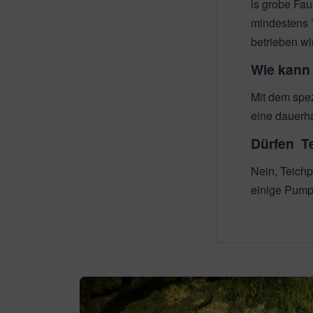
ls grobe Fa
mindestens T
betrieben wi
Wie kann
Mit dem spe
eine dauerha
Dürfen T
Nein, Teichp
einige Pumpe