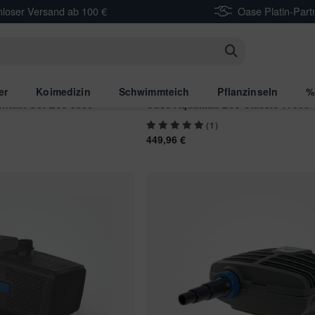
nloser Versand ab 100 €
Oase Platin-Part
n
er
Koimedizin
Schwimmteich
Pflanzinseln
%
ntain Set Eco 9500
Oase AquaMax Eco Classic 17500
(1)
449,96 €