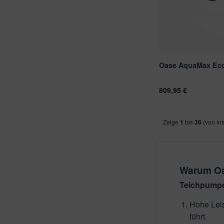
Oase AquaMax Eco
809,95 €
Zeige
1
bis
36
(von in
Warum O
Teichpump
Hohe Leis
führt.