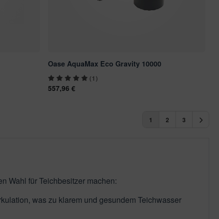
Oase AquaMax Eco Gravity 10000
(1)
557,96 €
1
2
3
sten Wahl für Teichbesitzer machen:
rkulation, was zu klarem und gesundem Teichwasser