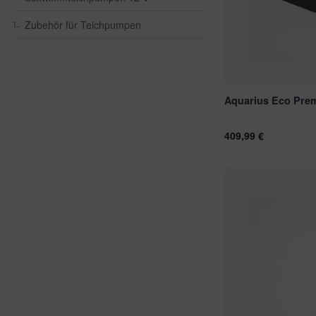
nstige Ersatzteile
ssertests
Zubehör für Teichpumpen
Aquarius Eco Pre
409,99 €