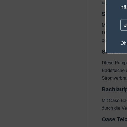
beeindrucken
nä
Solarpum
Mit den Oas
J
Diese all-in
betrieben w
Ohn
Schwimm
Diese Pumpen
Badeteiche u
Stromverbra
Bachlau
Mit Oase Ba
durch die Ve
Oase Tei