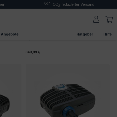
ner
CO
-reduzierter Versand
2
 Angebote
Ratgeber
Hilfe
Aquarius Eco Premium 4500
349,99 €