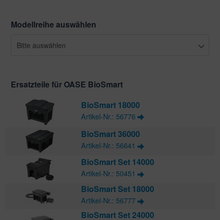
ichkescher
behör für Teichfilter
leuchtung & Wasserspiele
ofiClear
Modellreihe auswählen
ssertests
Bitte auswählen
Ersatzteile für OASE BioSmart
BioSmart 18000
Artikel-Nr.: 56776
BioSmart 36000
Artikel-Nr.: 56641
BioSmart Set 14000
Artikel-Nr.: 50451
BioSmart Set 18000
Artikel-Nr.: 56777
BioSmart Set 24000