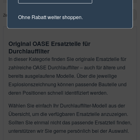
Zeige
1
bis
29
(von insgesamt
29
Artikeln)
1
Ohne Rabatt weiter shoppen.
Original OASE Ersatzteile für
Durchlauffilter
In dieser Kategorie finden Sie originale Ersatzteile für
zahlreiche OASE Durchlauffilter – auch für ältere und
bereits ausgelaufene Modelle. Über die jeweilige
Explosionszeichnung können passende Bauteile und
deren Positionen schnell identifiziert werden.
Wählen Sie einfach Ihr Durchlauffilter-Modell aus der
Übersicht, um die verfügbaren Ersatzteile anzuzeigen.
Sollten Sie einmal nicht das passende Ersatzteil finden,
unterstützen wir Sie gerne persönlich bei der Auswahl.