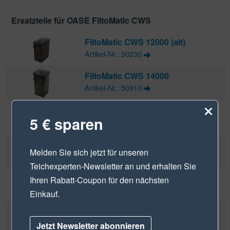
Ersatzteile für OASE FiltoMatic CWS
FiltoMatic CWS 12000 (alt)
Artikel-Nr.: 50230
FiltoMatic CWS 14000
Artikel-Nr.: 50910
FiltoMatic CWS 25000
5 € sparen
Artikel-Nr.: 50925
FiltoMatic CWS 3000
Melden Sie sich jetzt für unseren
Artikel-Nr.: 50228
Teichexperten-Newsletter
an und erhalten Sie
FiltoMatic CWS 6000
Ihren Rabatt-Coupon für den nächsten
Artikel-Nr.: 50229
Einkauf.
FiltoMatic CWS 7000
Artikel-Nr.: 50906
Jetzt Newsletter abonnieren