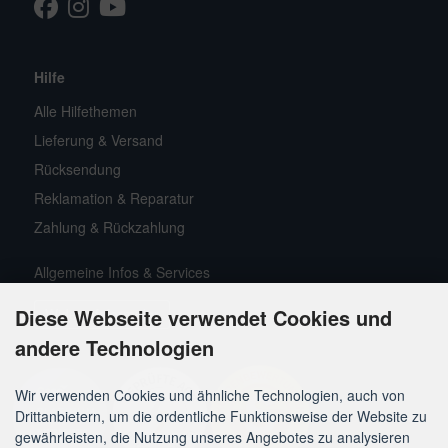
Facebook
Instagram
Youtube
TikTok
Hilfe
Alle Hilfethemen
Lieferung & Versand
Rücksendung
Reklamation & Reparatur
Zahlung & Rückzahlung
Allgemeine Infos & Services
Diese Webseite verwendet Cookies und
Widerrufsformular
andere Technologien
Wir verwenden Cookies und ähnliche Technologien, auch von
Drittanbietern, um die ordentliche Funktionsweise der Website zu
gewährleisten, die Nutzung unseres Angebotes zu analysieren