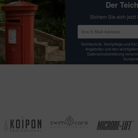
Der Teic
Sichern Sie sich jetz
Teichtechnik, Teichpflege und Koi
Angeboten und den wichtigsten
Datenschutzerklärung verschick
Kundenko