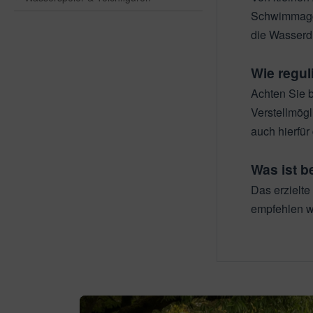
nstige Ersatzteile
ssertests
Schwimmaggre
die Wasserdü
Wie regul
Achten Sie b
Verstellmögl
auch hierfü
Was ist b
Das erzielte
empfehlen wi