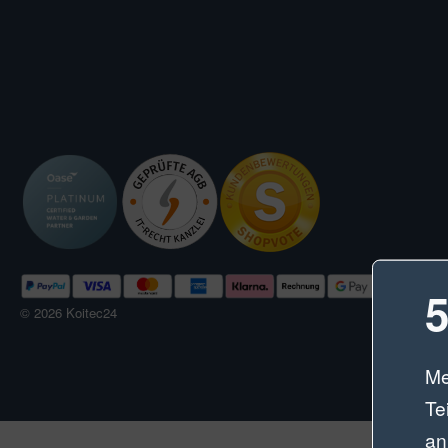
5
© 2026 Koitec24
Me
Te
an