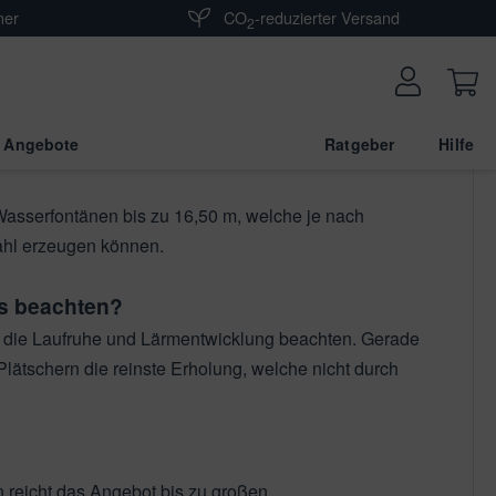
ner
CO
-reduzierter Versand
2
Fontäne, Dynamikfunktion und optionaler
lche je nach Fontänenaufsatz Trompetenförmige
 Angebote
Ratgeber
Hilfe
sserfontänen bis zu 16,50 m, welche je nach
ahl erzeugen können.
ls beachten?
uch die Laufruhe und Lärmentwicklung beachten. Gerade
Plätschern die reinste Erholung, welche nicht durch
 reicht das Angebot bis zu großen