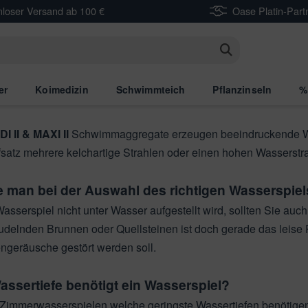
nloser Versand ab 100 €
Oase Platin-Part
ondJet Eco
ist ein kompaktes, schwimmendes Wasserspiel mit 
.
n
 1,5 kW
und
AirFlo 4,0 kw
sind schwimmende Teichbelüfter, we
er
Koimedizin
Schwimmteich
Pflanzinseln
%
len bis zu 3 m Höhe und 10 m Durchmesser erzeugen.
I II & MAXI II
Schwimmaggregate erzeugen beeindruckende Wa
satz mehrere kelchartige Strahlen oder einen hohen Wasserstr
e man bei der Auswahl des richtigen Wasserspie
asserspiel nicht unter Wasser aufgestellt wird, sollten Sie a
rudelnden Brunnen oder Quellsteinen ist doch gerade das leise 
ngeräusche gestört werden soll.
ssertiefe benötigt ein Wasserspiel?
 Zimmerwasserspielen welche geringste Wassertiefen benötigen