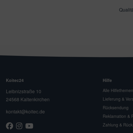
Qualit
Koitec24
Hilfe
Alle Hilfetheme
Leibnizstraße 10
24568 Kaltenkirchen
Lieferung & Ver
Rücksendung
kontakt@koitec.de
Reklamation & 
Facebook
Instagram
Youtube
TikTok
Zahlung & Rück