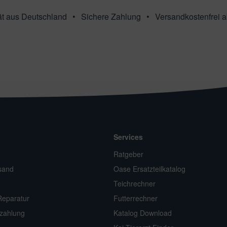
ät aus Deutschland
Sichere Zahlung
Versandkostenfrei 
Services
n
Ratgeber
sand
Oase Ersatzteilkatalog
Teichrechner
Reparatur
Futterrechner
zahlung
Katalog Download