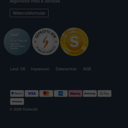
Allgemeine Infos & Services
ichkescher
behör für Teichfilter
leuchtung & Wasserspiele
ofiClear
Widerrufsformular
ssertests
Land: DE
Impressum
Datenschutz
AGB
© 2026 Koitec24