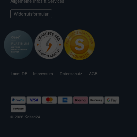
Allgemeine Infos & Services
ichkescher
behör für Teichfilter
leuchtung & Wasserspiele
ofiClear
nstige Ersatzteile
Widerrufsformular
ssertests
Land: DE
Impressum
Datenschutz
AGB
© 2026 Koitec24