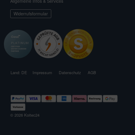
Allgemeine Infos & Services
behör für Teichfilter
leuchtung & Wasserspiele
ofiClear
nstige Ersatzteile
Widerrufsformular
Land: DE
Impressum
Datenschutz
AGB
© 2026 Koitec24