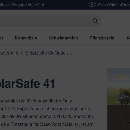
nloser Versand ab 100 €
Oase Platin-Part
n
er
Koimedizin
Schwimmteich
Pflanzinseln
%
agement
Ersatzteile für Oase SolarSafe 41
olarSafe 41
atzteile, die für Ersatzteile für Oase
, auf. Die Explosionszeichnungen zeigt Ihnen
 dafür die Positionsnummer mit der Nummer im
s für Ersatzteile für Oase SolarSafe 41, ist am