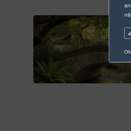
an
nä
J
Ohn