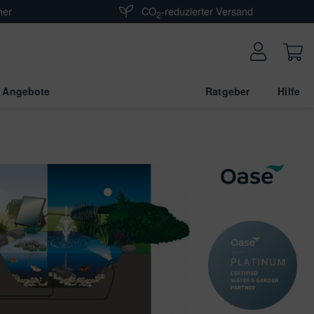
ner
CO
-reduzierter Versand
2
 Angebote
Ratgeber
Hilfe