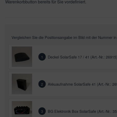
Warenkorbbutton bereits für Sie vordefiniert.
leuchtung & Wasserspiele
ssertests
Vergleichen Sie die Positionsangabe im Bild mit der Nummer i
1
Deckel SolarSafe 17 / 41 (Art.-Nr.: 26915
2
Akkuaufnahme SolarSafe 41 (Art.-Nr.: 2
3
BG Elektronik Box SolarSafe (Art.-Nr.: 3