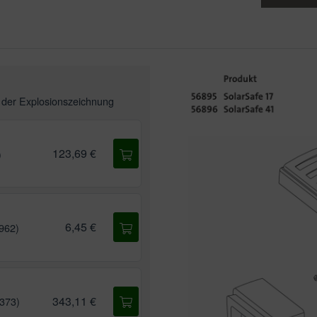
n der
Explosionszeichnung
123,69 €
)
6,45 €
6962)
343,11 €
5373)