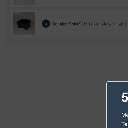
4
Behälter SolarSafe 17 / 41 (Art.-Nr.: 269
5
Me
Te