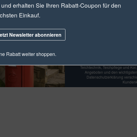
 und erhalten Sie Ihren Rabatt-Coupon für den
chsten Einkauf.
Der Teic
etzt Newsletter abonnieren
Sichern Sie sich jetz
e Rabatt weiter shoppen.
Teichtechnik, Teichpflege und Koi
Angeboten und den wichtigsten
Datenschutzerklärung verschick
Kundenko