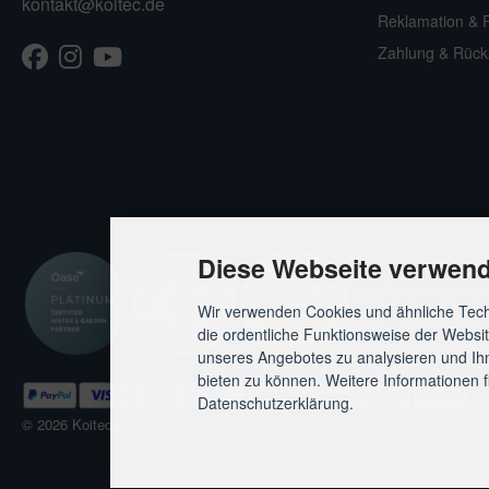
kontakt@koitec.de
Reklamation & 
Facebook
Instagram
Youtube
TikTok
Zahlung & Rück
Diese Webseite verwend
Wir verwenden Cookies und ähnliche Tech
die ordentliche Funktionsweise der Websi
unseres Angebotes zu analysieren und Ihn
bieten zu können. Weitere Informationen f
Datenschutzerklärung.
© 2026 Koitec24