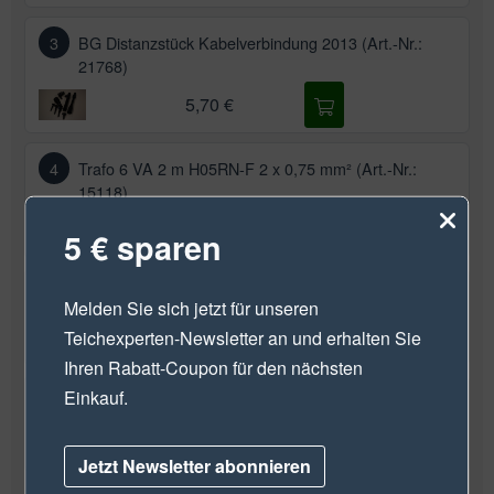
3
BG Distanzstück Kabelverbindung 2013 (Art.-Nr.:
21768)
5,70 €
4
Trafo 6 VA 2 m H05RN-F 2 x 0,75 mm² (Art.-Nr.:
15118)
26,60 €
5 € sparen
5
Erdspieß (Art.-Nr.: 20284)
Melden Sie sich jetzt für unseren
4,50 €
Teichexperten-Newsletter
an und erhalten Sie
Ihren Rabatt-Coupon für den nächsten
Einkauf.
6
Halterahmen AquaMax Eco Control (Art.-Nr.: 40465)
2,50 €
Jetzt Newsletter abonnieren