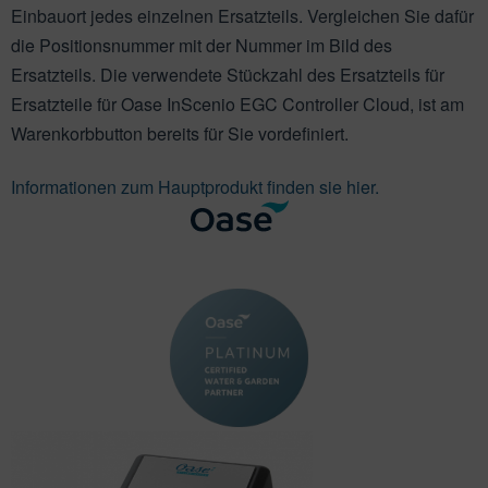
ichkescher
behör für Teichfilter
leuchtung & Wasserspiele
ofiClear
Einbauort jedes einzelnen Ersatzteils. Vergleichen Sie dafür
die Positionsnummer mit der Nummer im Bild des
ssertests
Ersatzteils. Die verwendete Stückzahl des Ersatzteils für
Ersatzteile für Oase InScenio EGC Controller Cloud, ist am
Warenkorbbutton bereits für Sie vordefiniert.
Informationen zum Hauptprodukt finden sie hier.