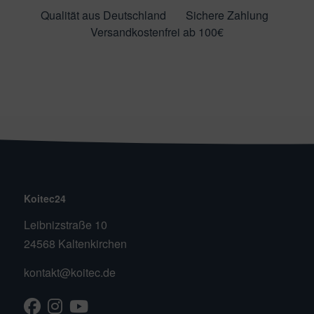
Qualität aus Deutschland
Sichere Zahlung
Versandkostenfrei ab 100€
Koitec24
Leibnizstraße 10
24568 Kaltenkirchen
kontakt@koitec.de
Facebook
Instagram
Youtube
TikTok