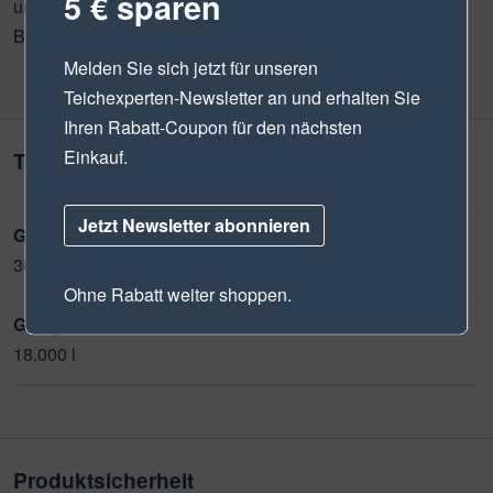
5 € sparen
und der einfachen Handhabung ist sie für den dauerhaften
Betrieb in verschiedenen Anwendungen geeignet.
Melden Sie sich jetzt für unseren
Teichexperten-Newsletter
an und erhalten Sie
Ihren Rabatt-Coupon für den nächsten
Einkauf.
Technische Daten
Jetzt Newsletter abonnieren
Geeig. für Teiche bis max.:
36.000 l
Ohne Rabatt weiter shoppen.
Geeig. für Teiche mit Fischbesatz:
18.000 l
Produktsicherheit