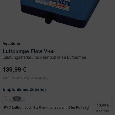
ichkescher
behör für Teichfilter
ofiClear
nstige Ersatzteile
ssertests
Aquaforte
Luftpumpe Flow V-60
Leistungsstarke und dennoch leise Luftpumpe
139,99 €
inkl. 19 % MwSt. zzgl.
Versandkosten
Empfohlenes Zubehör:
13,99 €
PVC Luftschlauch 4 x 6 mm transparent, 25m Rolle
0,56 €/m