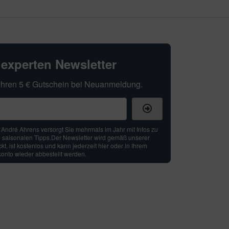
hexperten Newsletter
t Ihren 5 € Gutschein bei Neuanmeldung.
: André Ahrens versorgt Sie mehrmals im Jahr mit Infos zu
 saisonalen Tipps.Der Newsletter wird gemäß unserer
t, ist kostenlos und kann jederzeit hier oder in Ihrem
nto wieder abbestellt werden.