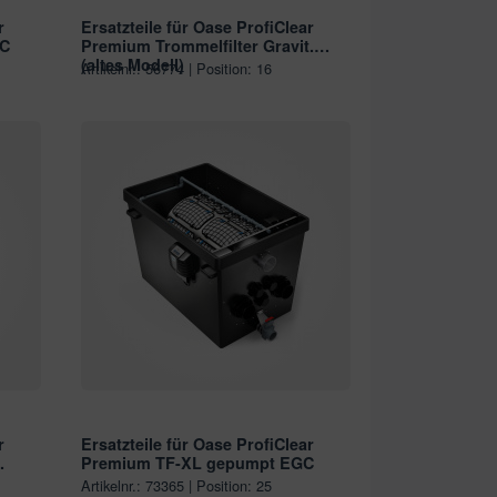
r
Ersatzteile für Oase ProfiClear
GC
Premium Trommelfilter Gravit.
(altes Modell)
Artikelnr.: 56774 | Position: 16
r
Ersatzteile für Oase ProfiClear
.
Premium TF-XL gepumpt EGC
Artikelnr.: 73365 | Position: 25