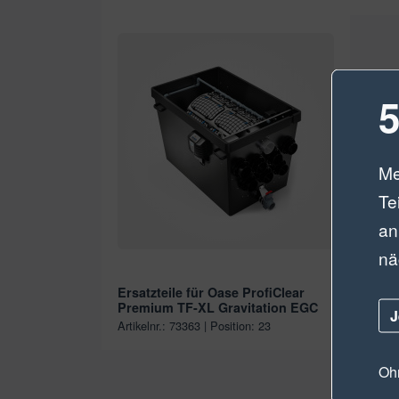
5
Me
Te
an
nä
Ersatzteile für Oase ProfiClear
Premium TF-XL Gravitation EGC
J
Artikelnr.: 73363 | Position: 23
Ohn