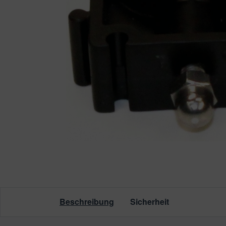
leuchtung & Wasserspiele
ssertests
Beschreibung
Sicherheit