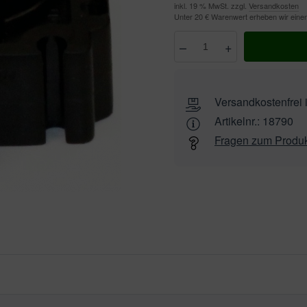
inkl. 19 % MwSt. zzgl.
Versandkosten
Unter 20 € Warenwert erheben wir ein
–
+
Anzahl
wählen
Versandkostenfrei 
Artikelnr.:
18790
Fragen zum Produ