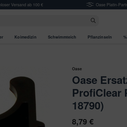
nloser Versand ab 100 €
Oase Platin-Part
n
er
Koimedizin
Schwimmteich
Pflanzinseln
%
Oase
Oase Ersat
ProfiClear
18790)
8,79 €