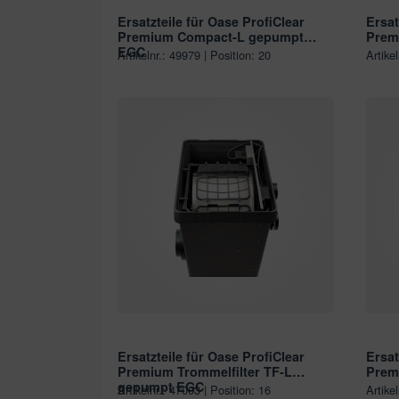
Ersatzteile für Oase ProfiClear
Ersat
Premium Compact-L gepumpt
Prem
EGC
Artikelnr.: 49979 | Position: 20
Artike
Ersatzteile für Oase ProfiClear
Ersat
Premium Trommelfilter TF-L
Prem
gepumpt EGC
Artikelnr.: 47003 | Position: 16
Artike