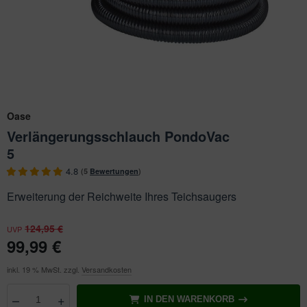
ichkescher
behör für Teichfilter
ofiClear
nstige Ersatzteile
ssertests
Oase
Verlängerungsschlauch PondoVac
5
4.8
(5
Bewertungen
)
Erweiterung der Reichweite Ihres Teichsaugers
124,95 €
UVP
99,99 €
inkl. 19 % MwSt. zzgl.
Versandkosten
–
+
IN DEN WARENKORB
Anzahl