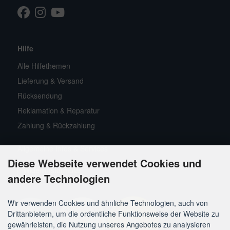
Facebook
Instagram
Youtube
TikTok
Hilfe
Alle Hilfethemen
Lieferung & Versand
Rücksendung
Reklamation & Reparatur
Zahlung & Rückzahlung
Allgemeine Infos & Services
Diese Webseite verwendet Cookies und
Widerrufsformular
andere Technologien
Wir verwenden Cookies und ähnliche Technologien, auch von
Drittanbietern, um die ordentliche Funktionsweise der Website zu
gewährleisten, die Nutzung unseres Angebotes zu analysieren