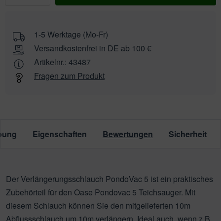
wählen
1-5 Werktage (Mo-Fr)
Versandkostenfrei in DE ab 100 €
Artikelnr.:
43487
Fragen zum Produkt
bung
Eigenschaften
Bewertungen
Sicherheit
Der Verlängerungsschlauch PondoVac 5 ist ein praktisches
Zubehörteil für den Oase Pondovac 5 Teichsauger. Mit
diesem Schlauch können Sie den mitgelieferten 10m
Abflussschlauch um 10m verlängern. Ideal auch, wenn z.B.