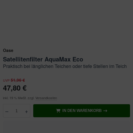
ichkescher
behör für Teichfilter
ofiClear
nstige Ersatzteile
ssertests
Oase
Satellitenfilter AquaMax Eco
Praktisch bei länglichen Teichen oder tiefe Stellen im Teich
51,96 €
UVP
47,80 €
inkl. 19 % MwSt. zzgl.
Versandkosten
–
+
IN DEN WARENKORB
Anzahl
wählen