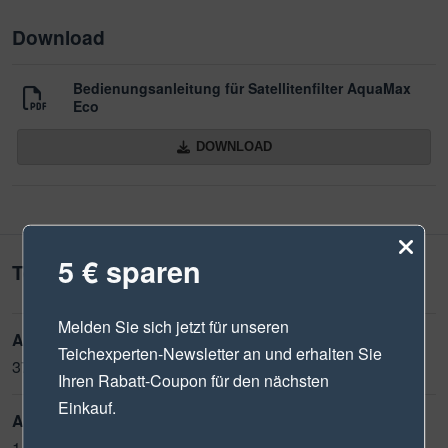
Download
Bedienungsanleitung für Satellitenfilter AquaMax
Eco
DOWNLOAD
5 € sparen
Technische Daten
Melden Sie sich jetzt für unseren
Abmessungen (L x B x H):
Teichexperten-Newsletter
an und erhalten Sie
370 x 260 x 100 mm
Ihren Rabatt-Coupon für den nächsten
Einkauf.
Anschluss für Schläuche:
1 1/2"
1 1/4"
1"
25 mm
32 mm
38 mm