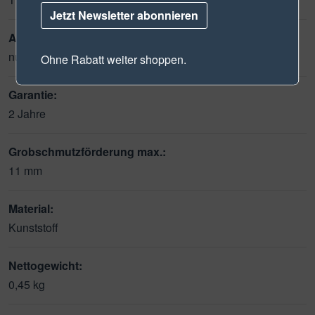
Jetzt Newsletter abonnieren
Aufstellungsart:
nur getaucht aufstellbar
Ohne Rabatt weiter shoppen.
Garantie:
2 Jahre
Grobschmutzförderung max.:
11 mm
Material:
Kunststoff
Nettogewicht:
0,45 kg