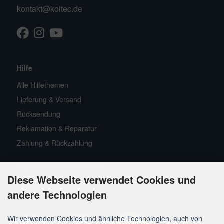
kontakt@koitec.de
Facebook
Instagram
Youtube
TikTok
Hilfe
Alle Hilfethemen
Lieferung & Versand
Rücksendung
Reklamation & Reparatur
Zahlung & Rückzahlung
Allgemeine Infos & Services
Diese Webseite verwendet Cookies und
Widerrufsformular
andere Technologien
Wir verwenden Cookies und ähnliche Technologien, auch von