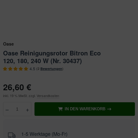
ichkescher
behör für Teichfilter
leuchtung & Wasserspiele
ofiClear
ssertests
Oase
Oase Reinigungsrotor Bitron Eco
120, 180, 240 W (Nr. 30437)
4.5
(2
Bewertungen
)
26,60 €
inkl. 19 % MwSt. zzgl.
Versandkosten
–
+
IN DEN WARENKORB
Anzahl
wählen
1-5 Werktage (Mo-Fr)