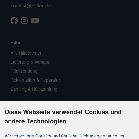
kontakt@koitec.de
Facebook
Instagram
Youtube
TikTok
Hilfe
Alle Hilfethemen
Lieferung & Versand
Rücksendung
Reklamation & Reparatur
Zahlung & Rückzahlung
Allgemeine Infos & Services
Diese Webseite verwendet Cookies und
Widerrufsformular
andere Technologien
Wir verwenden Cookies und ähnliche Technologien, auch von