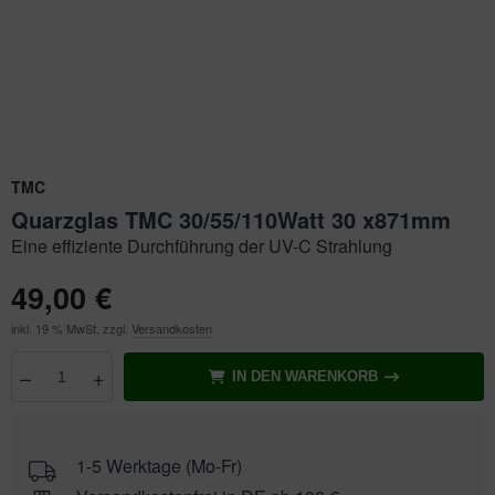
ichkescher
behör für Teichfilter
ofiClear
nstige Ersatzteile
ssertests
TMC
Quarzglas TMC 30/55/110Watt 30 x871mm
Eine effiziente Durchführung der UV-C Strahlung
49,00 €
inkl. 19 % MwSt. zzgl.
Versandkosten
–
+
IN DEN WARENKORB
Anzahl
wählen
1-5 Werktage (Mo-Fr)