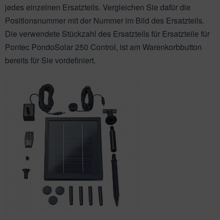
ichkescher
behör für Teichfilter
leuchtung & Wasserspiele
ofiClear
jedes einzelnen Ersatzteils. Vergleichen Sie dafür die
Positionsnummer mit der Nummer im Bild des Ersatzteils.
ssertests
Die verwendete Stückzahl des Ersatzteils für Ersatzteile für
Pontec PondoSolar 250 Control, ist am Warenkorbbutton
bereits für Sie vordefiniert.