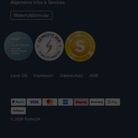
Allgemeine Infos & Services
ichkescher
behör für Teichfilter
leuchtung & Wasserspiele
ofiClear
Widerrufsformular
ssertests
Land: DE
Impressum
Datenschutz
AGB
© 2026 Koitec24