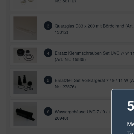
Nr.: 56112)
3
Quarzglas D33 x 200 mit Bördelrand (Art.
13312)
4
Ersatz Klemmschrauben Set UVC 7/ 9/ 1
(Art.-Nr.: 15535)
5
Ersatzteil-Set Vorklärgerät 7 / 9 / 11 W (A
Nr.: 27576)
5
6
Wassergehäuse UVC 7 / 9 / 11 W (Art.-Nr
26940)
Me
Te