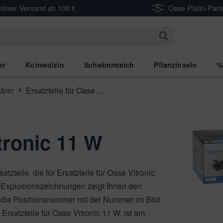
nloser Versand ab 100 €
Oase Platin-Part
n
er
Koimedizin
Schwimmteich
Pflanzinseln
%
ärer
Ersatzteile für Oase Vitronic 11 W
itronic 11 W
atzteile, die für Ersatzteile für Oase Vitronic
ie Explosionszeichnungen zeigt Ihnen den
ür die Positionsnummer mit der Nummer im Bild
 Ersatzteile für Oase Vitronic 11 W, ist am