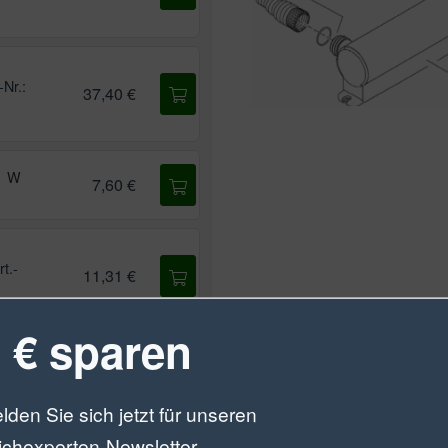
-Nr.:
37,40 €
1 W
7,60 €
rt.-
11,31 €
 € sparen
.:
17,30 €
lden Sie sich jetzt für unseren
ichexperten-Newsletter