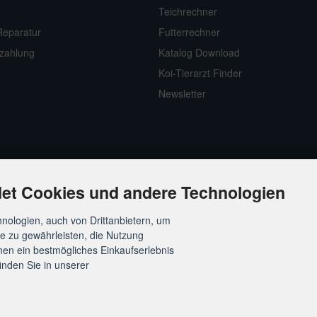
Teichrechner
Reparatur
Futterrechner
zahlung
Katalog Download
Koi-Tierarzt Finder
Newsletter
et Cookies und andere Technologien
nologien, auch von Drittanbietern, um
te zu gewährleisten, die Nutzung
en ein bestmögliches Einkaufserlebnis
inden Sie in unserer