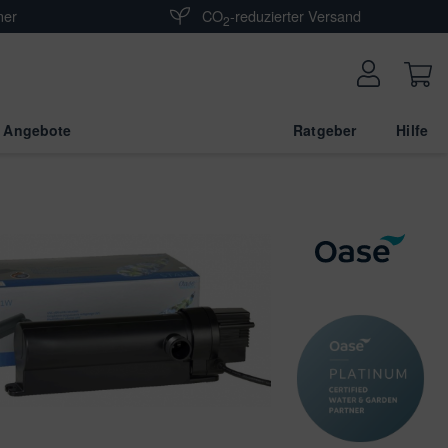
ner
CO
-reduzierter Versand
2
 Angebote
Ratgeber
Hilfe