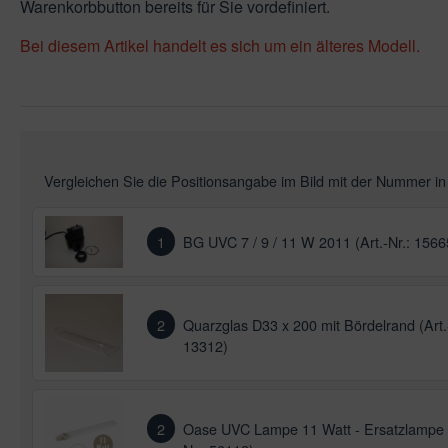
Warenkorbbutton bereits für Sie vordefiniert.
leuchtung & Wasserspiele
ssertests
Bei diesem Artikel handelt es sich um ein älteres Modell.
Vergleichen Sie die Positionsangabe im Bild mit der Nummer i
1
BG UVC 7 / 9 / 11 W 2011 (Art.-Nr.: 1566
2
Quarzglas D33 x 200 mit Bördelrand (Art.
13312)
2
Oase UVC Lampe 11 Watt - Ersatzlampe (