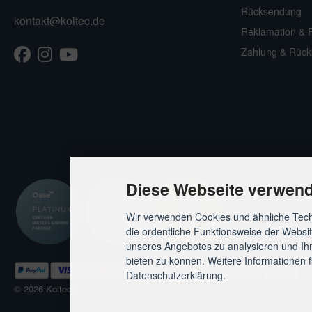
Rücksendung
kontakt@koitec.de
Reklamation & 
Facebook
Instagram
Youtube
TikTok
Zahlung & Rück
Diese Webseite verwend
Wir verwenden Cookies und ähnliche Tech
die ordentliche Funktionsweise der Websi
unseres Angebotes zu analysieren und Ihn
bieten zu können. Weitere Informationen f
Datenschutzerklärung.
© 2026 Koitec24