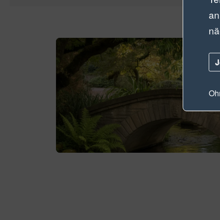
an
nä
J
Ohn