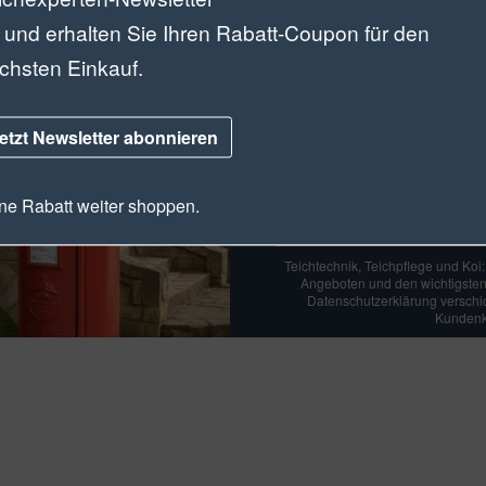
 und erhalten Sie Ihren Rabatt-Coupon für den
chsten Einkauf.
Der Teic
etzt Newsletter abonnieren
Sichern Sie sich jetz
e Rabatt weiter shoppen.
Teichtechnik, Teichpflege und Koi
Angeboten und den wichtigsten
Datenschutzerklärung verschick
Kundenko