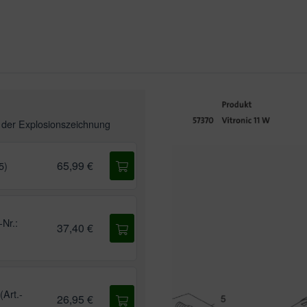
n der
Explosionszeichnung
65,99 €
5)
-Nr.:
37,40 €
Art.-
26,95 €