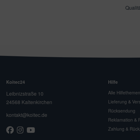
Qualit
Koitec24
Hilfe
Alle Hilfetheme
Leibnizstraße 10
24568 Kaltenkirchen
Lieferung & Ver
Rücksendung
kontakt@koitec.de
Reklamation & 
Facebook
Instagram
Youtube
TikTok
Zahlung & Rück