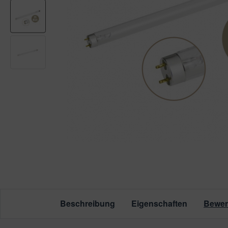
nstige Ersatzteile
ssertests
Beschreibung
Eigenschaften
Bewer