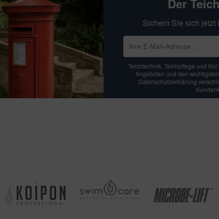
Der Teic
Sichern Sie sich jetz
Teichtechnik, Teichpflege und Koi
Angeboten und den wichtigsten
Datenschutzerklärung verschick
Kundenko