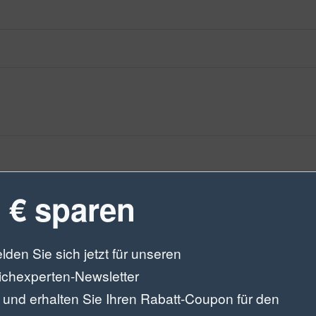
 € sparen
rtungen
lden Sie sich jetzt für unseren
ichexperten-Newsletter
Bewertung:
|
Autor:
Kunde-2037236
|
Datum:
04.04
 und erhalten Sie Ihren Rabatt-Coupon für den