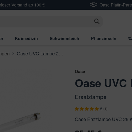
nloser Versand ab 100 €
Oase Platin-Part
n
er
Koimedizin
Schwimmteich
Pflanzinseln
%
mpen
Oase UVC Lampe 25 Watt - Ersatzlampe
Oase
Oase UVC 
Ersatzlampe
5
(1)
Oase Erstzlampe UVC 25 Wa