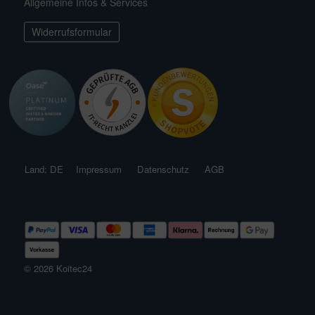
Allgemeine Infos & Services
ichkescher
behör für Teichfilter
ofiClear
nstige Ersatzteile
Widerrufsformular
ssertests
Land: DE
Impressum
Datenschutz
AGB
© 2026 Koitec24