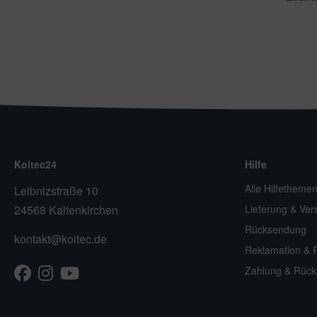
Koitec24
Hilfe
Alle Hilfetheme
Leibnizstraße 10
24568 Kaltenkirchen
Lieferung & Ver
Rücksendung
kontakt@koitec.de
Reklamation & 
Facebook
Instagram
Youtube
TikTok
Zahlung & Rück