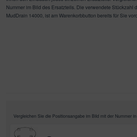
leuchtung & Wasserspiele
ssertests
Nummer im Bild des Ersatzteils. Die verwendete Stückzahl de
MudDrain 14000, ist am Warenkorbbutton bereits für Sie vorde
Vergleichen Sie die Positionsangabe im Bild mit der Nummer i