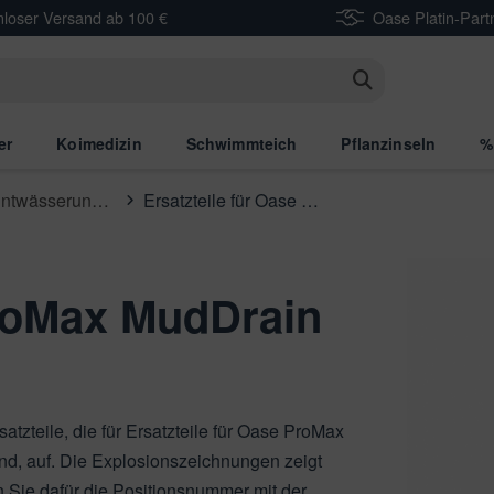
nloser Versand ab 100 €
Oase Platin-Part
n
er
Koimedizin
Schwimmteich
Pflanzinseln
%
Be- & Entwässerungspumpen
Ersatzteile für Oase ProMax MudDrain 14000
ProMax MudDrain
satzteile, die für Ersatzteile für Oase ProMax
ind, auf. Die Explosionszeichnungen zeigt
n Sie dafür die Positionsnummer mit der