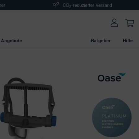
ner
CO
-reduzierter Versand
2
 Angebote
Ratgeber
Hilfe