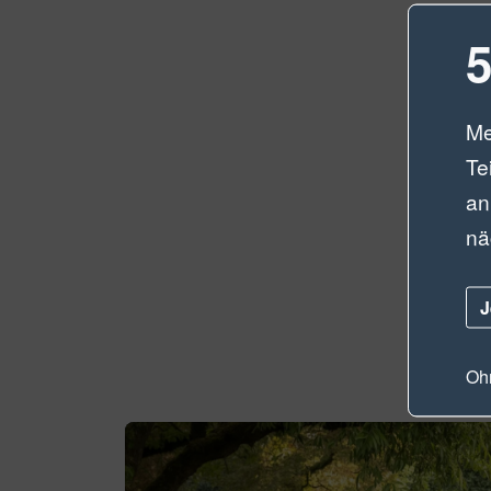
5
Me
Te
an
nä
J
Ohn