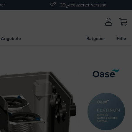
ner
CO
-reduzierter Versand
2
 Angebote
Ratgeber
Hilfe