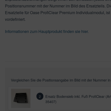
leuchtung & Wasserspiele
ssertests
Positionsnummer mit der Nummer im Bild des Ersatzteils. Di
Ersatzteile für Oase ProfiClear Premium Individualmodul, ist
vordefiniert.
Informationen zum Hauptprodukt finden sie hier.
Vergleichen Sie die Positionsangabe im Bild mit der Nummer i
2
Ersatz Bodensieb inkl. Fuß ProfiClear (Art
35407)