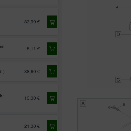
83,99 €
ium
5,11 €
38,60 €
51)
r.:
13,30 €
21,30 €
)