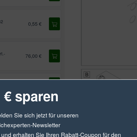
32
0,55 €
t.-
76,00 €
rt.-
0,35 €
 € sparen
.-
0,35 €
lden Sie sich jetzt für unseren
ichexperten-Newsletter
0,45 €
 und erhalten Sie Ihren Rabatt-Coupon für den
17)