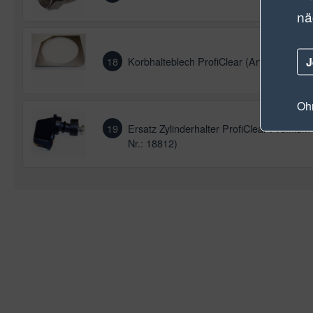
nä
J
18
Korbhalteblech ProfiClear (Art.-Nr.: 1753
Ohn
19
Ersatz Zylinderhalter ProfiClear Premium 
Nr.: 18812)