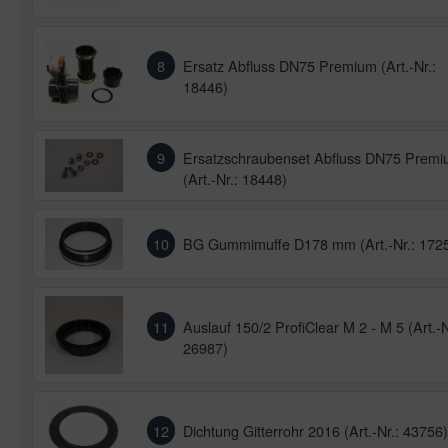
8
Ersatz Abfluss DN75 Premium (Art.-Nr.:
18446)
9
Ersatzschraubenset Abfluss DN75 Prem
(Art.-Nr.: 18448)
10
BG Gummimuffe D178 mm (Art.-Nr.: 172
11
Auslauf 150/2 ProfiClear M 2 - M 5 (Art.-N
26987)
12
Dichtung Gitterrohr 2016 (Art.-Nr.: 43756