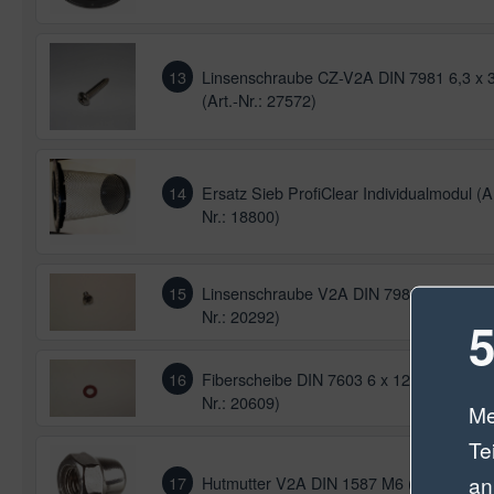
13
Linsenschraube CZ-V2A DIN 7981 6,3 x 
(Art.-Nr.: 27572)
14
Ersatz Sieb ProfiClear Individualmodul (Ar
Nr.: 18800)
15
Linsenschraube V2A DIN 7985 M6 x 12 (A
Nr.: 20292)
5
16
Fiberscheibe DIN 7603 6 x 12 x 1 mm (Art
Nr.: 20609)
Me
Te
an
17
Hutmutter V2A DIN 1587 M6 (Art.-Nr.: 61