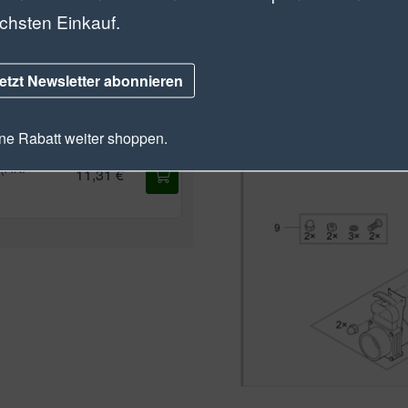
chsten Einkauf.
49,19 €
etzt Newsletter abonnieren
4)
e Rabatt weiter shoppen.
(Art.-
11,31 €