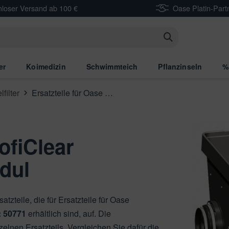
nloser Versand ab 100 €
Oase Platin-Part
n
er
Koimedizin
Schwimmteich
Pflanzinseln
%
filter
Ersatzteile für Oase ProfiClear Premium Individualmodul
ofiClear
dul
atzteile, die für Ersatzteile für Oase
: 50771
erhältlich sind, auf. Die
lnen Ersatzteils. Vergleichen Sie dafür die