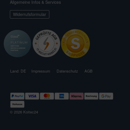
Allgemeine Infos & Services
ichkescher
behör für Teichfilter
leuchtung & Wasserspiele
ofiClear
Widerrufsformular
ssertests
Land: DE
Impressum
Datenschutz
AGB
© 2026 Koitec24