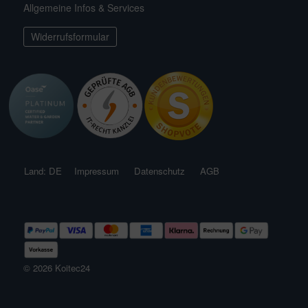
Allgemeine Infos & Services
ichkescher
behör für Teichfilter
ofiClear
nstige Ersatzteile
Widerrufsformular
ssertests
Land: DE
Impressum
Datenschutz
AGB
© 2026 Koitec24