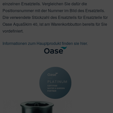
ichkescher
behör für Teichfilter
leuchtung & Wasserspiele
ofiClear
einzelnen Ersatzteils. Vergleichen Sie dafür die
Positionsnummer mit der Nummer im Bild des Ersatzteils.
ssertests
Die verwendete Stückzahl des Ersatzteils für Ersatzteile für
Oase AquaSkim 40, ist am Warenkorbbutton bereits für Sie
vordefiniert.
Informationen zum Hauptprodukt finden sie hier.