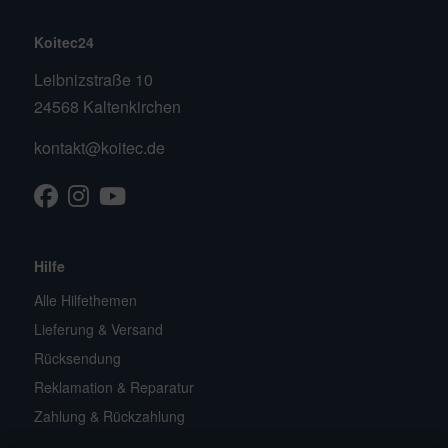
Koitec24
Leibnizstraße 10
24568 Kaltenkirchen
kontakt@koitec.de
Facebook
Instagram
Youtube
TikTok
Hilfe
Alle Hilfethemen
Lieferung & Versand
Rücksendung
Reklamation & Reparatur
Zahlung & Rückzahlung