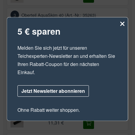
3
Oberteil AquaSkim 40 (Art.-Nr.: 35263)
18,60 €
5 € sparen
4
Überwurfmutter 3" (Art.-Nr.: 35264)
Melden Sie sich jetzt für unseren
Teichexperten-Newsletter
an und erhalten Sie
6,30 €
Ihren Rabatt-Coupon für den nächsten
Einkauf.
5
Klemmdichtung AquaSkim 40 (Art.-Nr.: 26737)
Jetzt Newsletter abonnieren
3,70 €
Ohne Rabatt weiter shoppen.
6
Unterteil AquaSkim 40 (Art.-Nr.: 35262)
11,31 €