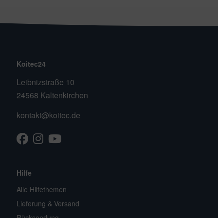
ichkescher
behör für Teichfilter
leuchtung & Wasserspiele
ofiClear
ssertests
Koitec24
Leibnizstraße 10
24568 Kaltenkirchen
kontakt@koitec.de
Facebook
Instagram
Youtube
TikTok
Hilfe
Alle Hilfethemen
Lieferung & Versand
Rücksendung