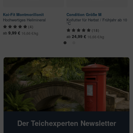
Koi-Fit Montmorillonit
Condition Größe M
C
Hochwertiges Heilmineral
Koifutter für Herbst / Frühjahr ab 10
K
°C
°
(4)
(18)
9,99 €
ab
16,66 €/kg
24,99 €
ab
a
16,66 €/kg
Der Teichexperten Newsletter