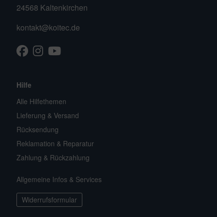
24568 Kaltenkirchen
kontakt@koitec.de
Facebook
Instagram
Youtube
TikTok
Hilfe
Alle Hilfethemen
Lieferung & Versand
Rücksendung
Reklamation & Reparatur
Zahlung & Rückzahlung
Allgemeine Infos & Services
Widerrufsformular