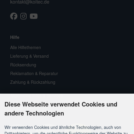
kontakt@koitec.de
Facebook
Instagram
Youtube
TikTok
Hilfe
Alle Hilfethemen
Lieferung & Versand
Rücksendung
Reklamation & Reparatur
Zahlung & Rückzahlung
Allgemeine Infos & Services
Diese Webseite verwendet Cookies und
Widerrufsformular
andere Technologien
Wir verwenden Cookies und ähnliche Technologien, auch von
Drittanbietern, um die ordentliche Funktionsweise der Website zu