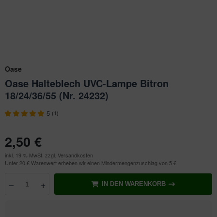
ichkescher
behör für Teichfilter
leuchtung & Wasserspiele
ofiClear
ssertests
Oase
Oase Halteblech UVC-Lampe Bitron
18/24/36/55 (Nr. 24232)
5
(1)
2,50 €
inkl. 19 % MwSt. zzgl.
Versandkosten
Unter 20 € Warenwert erheben wir einen Mindermengenzuschlag von 5 €.
–
+
IN DEN WARENKORB
Anzahl
wählen