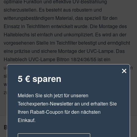
optimale Funktion und effektive UV-Bestrahlung
sicherzustellen. Es besteht aus robustem und
witterungsbeständigem Material, das speziell für den
Einsatz in Teichfiltern entwickelt wurde. Die Montage des
Halteblechs ist einfach und unkompliziert. Es wird an der
vorgesehenen Stelle im Teichfilter befestigt und ermöglicht
eine präzise und sichere Montage der UVC-Lampe. Das
Halteblech UVC-Lampe Bitron 18/24/36/55 ist ein
unverzichtbares Ersatzteil für Oase UVC-Lampen, um einen
5 € sparen
sicheren Halt und optimale Funktion zu gewährleisten und
weiterhin klare und gesunde Wasserqualität in Ihrem Teich
zu genießen.
Melden Sie sich jetzt für unseren
Teichexperten-Newsletter
an und erhalten Sie
Ihren Rabatt-Coupon für den nächsten
Einkauf.
Bewertungen
1