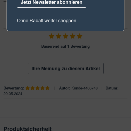
Informationen zur Echtheit der Kundenbewertungen
Jetzt Newsletter abonnieren
Ohne Rabatt weiter shoppen.
Durchschnittliche Bewertung: 5
Basierend auf 1 Bewertung
Ihre Meinung zu diesem Artikel
Bewertung:
|
Autor:
Kunde-4406748
|
Datum:
20.05.2024
Produktsicherheit