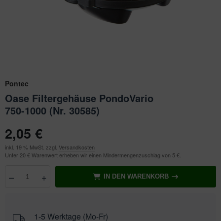
ichkescher
behör für Teichfilter
leuchtung & Wasserspiele
ofiClear
ssertests
Pontec
Oase Filtergehäuse PondoVario
750-1000 (Nr. 30585)
2,05 €
inkl. 19 % MwSt. zzgl.
Versandkosten
Unter 20 € Warenwert erheben wir einen Mindermengenzuschlag von 5 €.
–
+
IN DEN WARENKORB
Anzahl
wählen
1-5 Werktage (Mo-Fr)