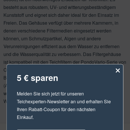
besteht aus robustem, UV- und witterungsbeständigem
Kunststoff und eignet sich daher ideal für den Einsatz im
Freien. Das Gehäuse verfügt über mehrere Kammern, in
denen verschiedene Filtermedien eingesetzt werden
können, um Schmutzpartikel, Algen und andere
Verunreinigungen effizient aus dem Wasser zu entfernen
und die Wasserqualität zu verbessern. Das Filtergehäuse
ist kompatibel mit den Teichfiltern der PondoVario-Serie von
Oase und lässt sich einfach und schnell montieren.
5 € sparen
Bestellen Sie das Filtergehäuse PondoVario 750-1000
(Artikelnummer 30585) noch heute, um Ihren Teichfilter
wieder funktionsfähig zu machen und klares und sauberes
Melden Sie sich jetzt für unseren
Wasser in Ihrem Teich zu genießen.
Teichexperten-Newsletter
an und erhalten Sie
Ihren Rabatt-Coupon für den nächsten
Einkauf.