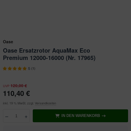
ichkescher
behör für Teichfilter
leuchtung & Wasserspiele
ofiClear
ssertests
Oase
Oase Ersatzrotor AquaMax Eco
Premium 12000-16000 (Nr. 17965)
5
(1)
120,00 €
UVP
110,40 €
inkl. 19 % MwSt. zzgl.
Versandkosten
–
+
IN DEN WARENKORB
Anzahl
wählen