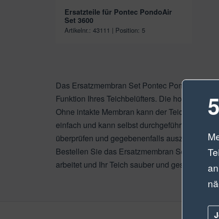
Ersatzteile für Pontec PondoAir
Set 3600
Artikelnr.: 43111 | Position: 5
Das Ersatzmembran Set Pontec PondoAir 3600 (
5
Funktion Ihres Teichbelüfters. Die hochwertige
Ohne intakte Membran kann der Teichbelüfter n
einfach und kann selbst durchgeführt werden.
Me
überprüfen und gegebenenfalls auszutauschen. 
Te
Bestellen Sie das Ersatzmembran Set Pontec Po
arbeitet und Ihr Teich sauber und gesund bleibt
an
nä
J