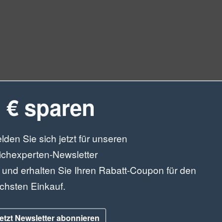
Artikelnummer 43300) verlängert die Lebensdauer und gewährle
 € sparen
 Membran ist speziell für den Pontec PondoAir 3600 entwickelt u
icht ordnungsgemäß arbeiten und die Wasserqualität beeinträcht
 Um die Lebensdauer des Teichbelüfters zu maximieren, wird e
lden Sie sich jetzt für unseren
Eine regelmäßige Wartung und Pflege des Teichbelüfters ist wic
ichexperten-Newsletter
ndoAir 3600 (Artikelnummer 43300) noch heute, um sicherzuste
.
 und erhalten Sie Ihren Rabatt-Coupon für den
chsten Einkauf.
etzt Newsletter abonnieren