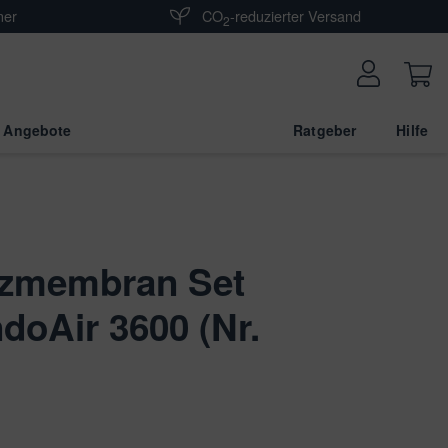
ner
CO
-reduzierter Versand
2
 Angebote
Ratgeber
Hilfe
tzmembran Set
doAir 3600 (Nr.