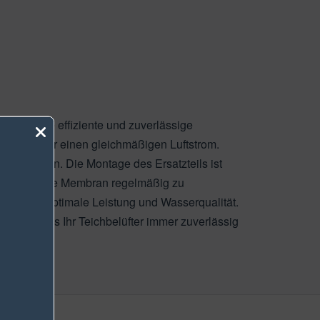
istet die effiziente und zuverlässige
nd sorgt für einen gleichmäßigen Luftstrom.
igt werden. Die Montage des Ersatzteils ist
mpfohlen, die Membran regelmäßig zu
htig für optimale Leistung und Wasserqualität.
llen, dass Ihr Teichbelüfter immer zuverlässig