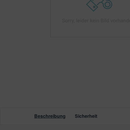
leuchtung & Wasserspiele
ssertests
Beschreibung
Sicherheit