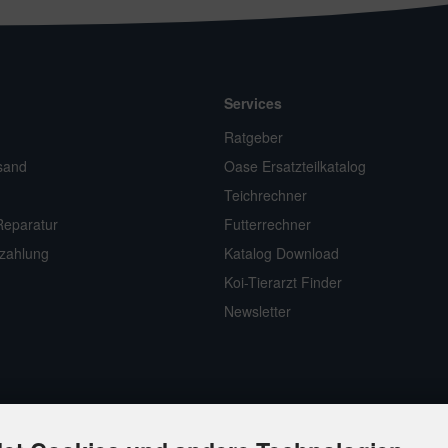
Services
n
Ratgeber
sand
Oase Ersatzteilkatalog
Teichrechner
Reparatur
Futterrechner
zahlung
Katalog Download
Koi-Tierarzt Finder
Newsletter