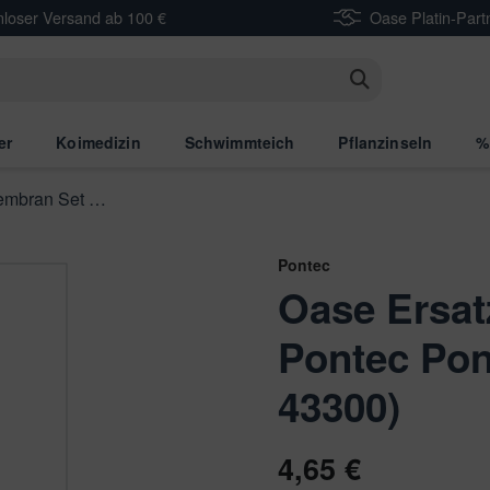
nloser Versand ab 100 €
Oase Platin-Part
n
er
Koimedizin
Schwimmteich
Pflanzinseln
%
Ersatzmembran Set Pontec PondoAir 3600
Pontec
Oase Ersa
Pontec Pon
43300)
4,65 €