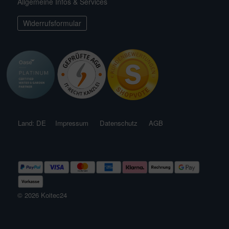
Allgemeine Infos & Services
ichkescher
behör für Teichfilter
leuchtung & Wasserspiele
ofiClear
Widerrufsformular
ssertests
Land: DE
Impressum
Datenschutz
AGB
© 2026 Koitec24