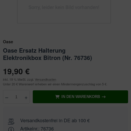
ichkescher
behör für Teichfilter
leuchtung & Wasserspiele
ofiClear
ssertests
Oase
Oase Ersatz Halterung
Elektronikbox Bitron (Nr. 76736)
19,90 €
inkl. 19 % MwSt. zzgl.
Versandkosten
Unter 20 € Warenwert erheben wir einen Mindermengenzuschlag von 5 €.
–
+
IN DEN WARENKORB
Anzahl
wählen
Versandkostenfrei in DE ab 100 €
Artikelnr.:
76736