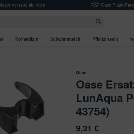
nloser Versand ab 100 €
Oase Platin-Part
n
er
Koimedizin
Schwimmteich
Pflanzinseln
%
Oase
Oase Ersatz
LunAqua P
43754)
9,31 €