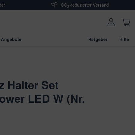
ner
CO
-reduzierter Versand
2
 Angebote
Ratgeber
Hilfe
 Halter Set
ower LED W (Nr.