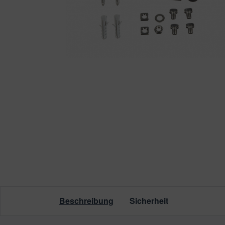
leuchtung & Wasserspiele
ssertests
Beschreibung
Sicherheit