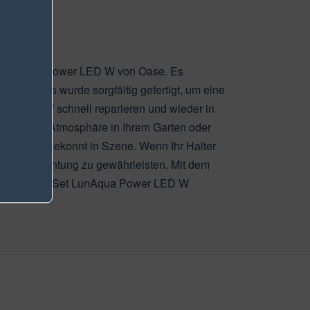
die LunAqua Power LED W von Oase. Es
robust. Es wurde sorgfältig gefertigt, um eine
wer LED W schnell reparieren und wieder in
ungsvolle Atmosphäre in Ihrem Garten oder
asseroase gekonnt in Szene. Wenn Ihr Halter
n der Beleuchtung zu gewährleisten. Mit dem
Ersatz Halter Set LunAqua Power LED W