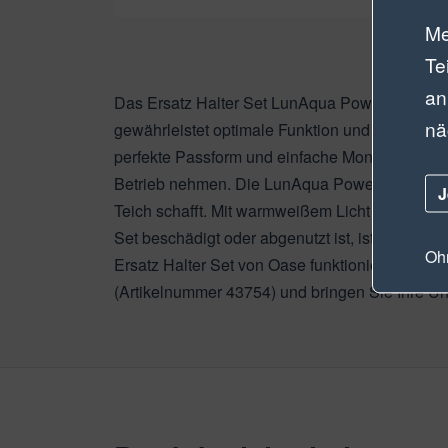
Me
Te
an
Das Ersatz Halter Set LunAqua Power LED W (A
nä
gewährleistet optimale Funktion und Leistung. D
perfekte Passform und einfache Montage zu ge
Betrieb nehmen. Die LunAqua Power LED W ist 
J
Teich schafft. Mit warmweißem Licht sorgt sie
Set beschädigt oder abgenutzt ist, ist es wich
Ohn
Ersatz Halter Set von Oase funktioniert Ihre
(Artikelnummer 43754) und bringen Sie Ihre U