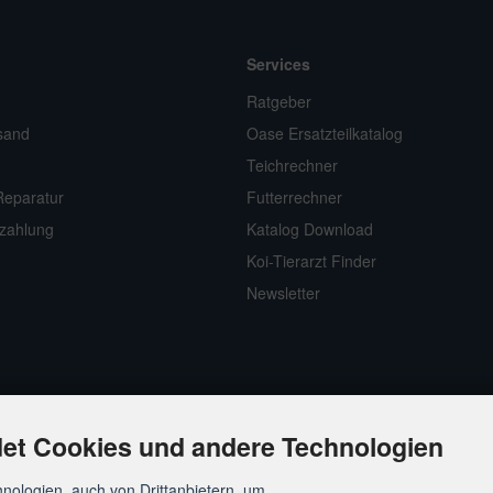
Services
n
Ratgeber
sand
Oase Ersatzteilkatalog
Teichrechner
Reparatur
Futterrechner
zahlung
Katalog Download
Koi-Tierarzt Finder
Newsletter
et Cookies und andere Technologien
nologien, auch von Drittanbietern, um