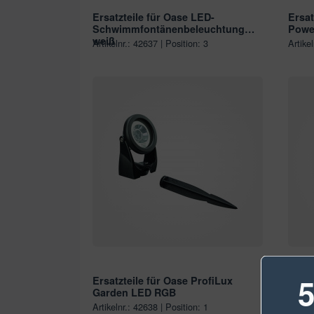
Ersatzteile für Oase LED-
Ersat
Schwimmfontänenbeleuchtung
Powe
weiß
Artikelnr.: 42637 | Position: 3
Artike
5
Ersatzteile für Oase ProfiLux
Ersat
Garden LED RGB
Schw
Bele
Artikelnr.: 42638 | Position: 1
Artike