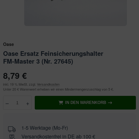
ichkescher
behör für Teichfilter
leuchtung & Wasserspiele
ofiClear
ssertests
Oase
Oase Ersatz Feinsicherungshalter
FM-Master 3 (Nr. 27645)
8,79 €
inkl. 19 % MwSt. zzgl.
Versandkosten
Unter 20 € Warenwert erheben wir einen Mindermengenzuschlag von 5 €.
–
+
IN DEN WARENKORB
Anzahl
wählen
1-5 Werktage (Mo-Fr)
Versandkostenfrei in DE ab 100 €