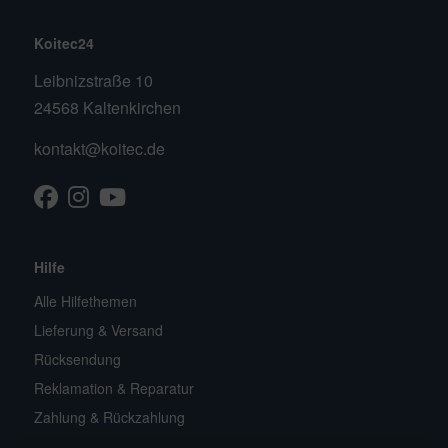
Koitec24
Leibnizstraße 10
24568 Kaltenkirchen
kontakt@koitec.de
Facebook
Instagram
Youtube
TikTok
Hilfe
Alle Hilfethemen
Lieferung & Versand
Rücksendung
Reklamation & Reparatur
Zahlung & Rückzahlung