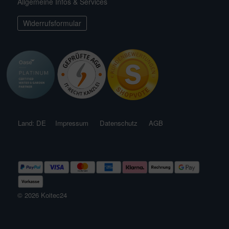
Allgemeine Infos & Services
ichkescher
ofiClear
nstige Ersatzteile
Widerrufsformular
ssertests
Land: DE
Impressum
Datenschutz
AGB
© 2026 Koitec24