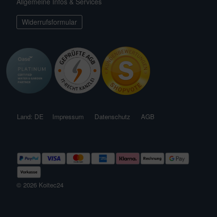
Allgemeine Infos & Services
ichkescher
behör für Teichfilter
leuchtung & Wasserspiele
ofiClear
Widerrufsformular
ssertests
Land: DE
Impressum
Datenschutz
AGB
© 2026 Koitec24