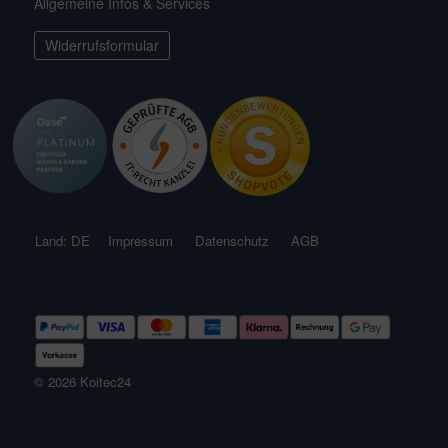
Allgemeine Infos & Services
ichkescher
behör für Teichfilter
leuchtung & Wasserspiele
ofiClear
Widerrufsformular
ssertests
Land: DE
Impressum
Datenschutz
AGB
© 2026 Koitec24