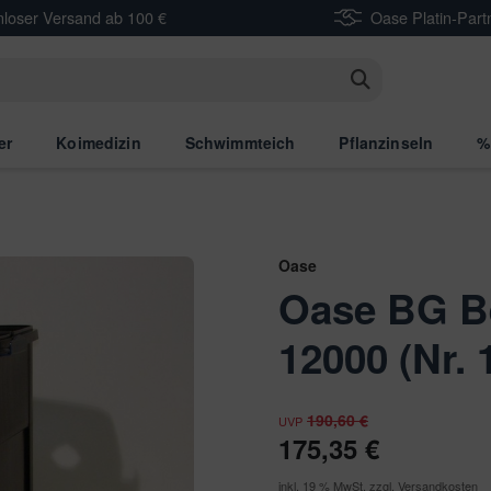
nloser Versand ab 100 €
Oase Platin-Part
n
er
Koimedizin
Schwimmteich
Pflanzinseln
%
Oase
Oase BG Be
12000 (Nr. 
190,60 €
UVP
175,35 €
inkl. 19 % MwSt. zzgl.
Versandkosten