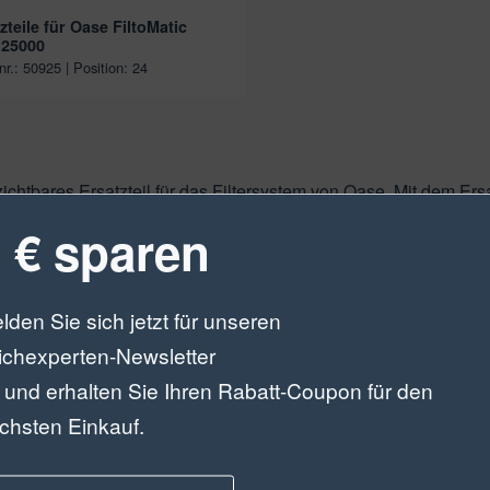
zteile für Oase FiltoMatic
25000
lnr.: 50925 | Position: 24
zichtbares Ersatzteil für das Filtersystem von Oase. Mit dem Ers
optimale Wasserqualität in Ihrem Teich sorgen. Der BG Behälter 
 € sparen
des Teichwassers bei. Er ist aus hochwertigem Material gefertigt
tungsstarker Teichfilter, der für Teiche bis zu einer Größe von 1
Matic 12000 seine volle Leistung erbringt und Ihr Teichwasser k
lden Sie sich jetzt für unseren
können das Ersatzteil problemlos selbst einbauen und müssen ke
ichexperten-Newsletter
hren FiltoMatic 12000 schnell wieder in Betrieb nehmen und Ih
 und erhalten Sie Ihren Rabatt-Coupon für den
Sie sich für den BG Behälter FiltoMatic 12000.
chsten Einkauf.