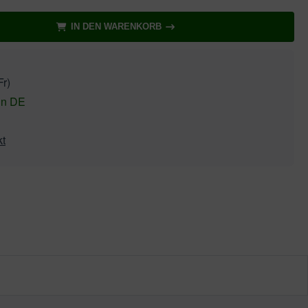
IN DEN WARENKORB
r)
in DE
kt