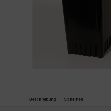
leuchtung & Wasserspiele
ssertests
Beschreibung
Sicherheit