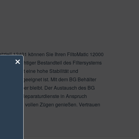
atzteil 12401 können Sie Ihren FiltoMatic 12000
ist ein wichtiger Bestandteil des Filtersystems
 und bietet eine hohe Stabilität und
2.000 Litern geeignet ist. Mit dem BG Behälter
lar und sauber bleibt. Der Austausch des BG
ine teuren Reparaturdienste in Anspruch
ren Teich in vollen Zügen genießen. Vertrauen