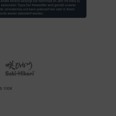
: André Ahrens versorgt Sie mehrmals im Jahr mit Infos zu
 saisonalen Tipps.Der Newsletter wird gemäß unserer
t, ist kostenlos und kann jederzeit hier oder in Ihrem
nto wieder abbestellt werden.
ab 100€