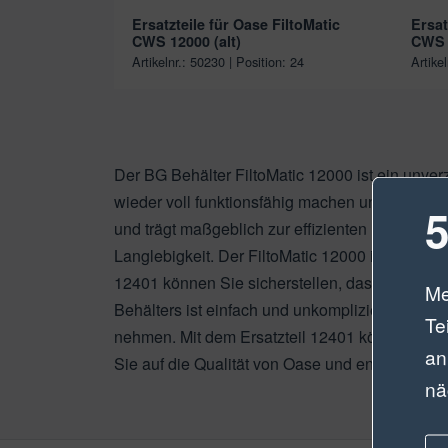
Ersatzteile für Oase FiltoMatic
Ersat
CWS 12000 (alt)
CWS 
Artikelnr.: 50230 | Position: 24
Artike
Der BG Behälter FiltoMatic 12000 ist ein unver
wieder voll funktionsfähig machen und für eine 
5
und trägt maßgeblich zur effizienten Reinigung 
Langlebigkeit. Der FiltoMatic 12000 ist ein leis
12401 können Sie sicherstellen, dass Ihr Filto
Me
Behälters ist einfach und unkompliziert. Sie 
Te
nehmen. Mit dem Ersatzteil 12401 können Sie I
an
Sie auf die Qualität von Oase und entscheiden 
nä