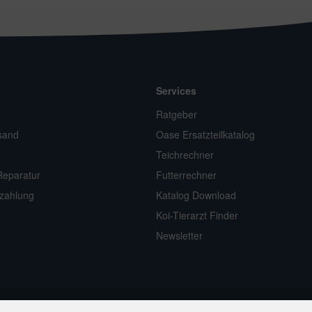
Services
n
Ratgeber
sand
Oase Ersatzteilkatalog
Teichrechner
Reparatur
Futterrechner
zahlung
Katalog Download
Koi-Tierarzt Finder
Newsletter