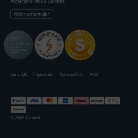
Allgemeine Infos & Services
ichkescher
behör für Teichfilter
leuchtung & Wasserspiele
ofiClear
Widerrufsformular
ssertests
Land: DE
Impressum
Datenschutz
AGB
© 2026 Koitec24