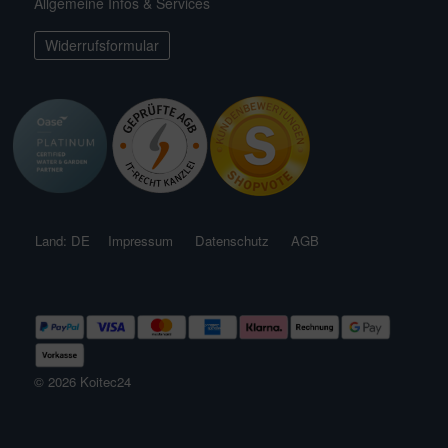
Allgemeine Infos & Services
ichkescher
behör für Teichfilter
ofiClear
nstige Ersatzteile
Widerrufsformular
ssertests
Land: DE
Impressum
Datenschutz
AGB
© 2026 Koitec24