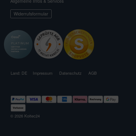
Allgemeine Infos & Services
ichkescher
behör für Teichfilter
ofiClear
nstige Ersatzteile
Widerrufsformular
ssertests
Land: DE
Impressum
Datenschutz
AGB
© 2026 Koitec24