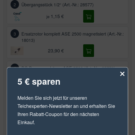
2
Übergangsstück 1/2“ (Art.-Nr.: 28577)
1,15 €
je
3
Ersatzrotor komplett ASE 2500 magnetisiert (Art.-Nr.:
18013)
23,90 €
4
BG Pumpengehäuse ASE 2500 (Art.-Nr.: 35770)
5 € sparen
8,79 €
Melden Sie sich jetzt für unseren
5
Filtergehäuse grob neutral (Art.-Nr.: 28636)
Teichexperten-Newsletter
an und erhalten Sie
4,95 €
Ihren Rabatt-Coupon für den nächsten
Einkauf.
6
Filterschale fein PondoVario 1000- 2500 (Art.-Nr.: