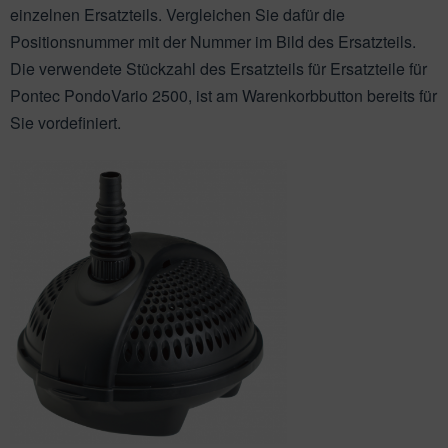
ichkescher
behör für Teichfilter
leuchtung & Wasserspiele
ofiClear
einzelnen Ersatzteils. Vergleichen Sie dafür die
Positionsnummer mit der Nummer im Bild des Ersatzteils.
ssertests
Die verwendete Stückzahl des Ersatzteils für Ersatzteile für
Pontec PondoVario 2500, ist am Warenkorbbutton bereits für
Sie vordefiniert.