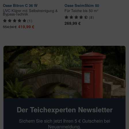
Oase Bitron C 36 W
Oase SwimSkim 50
UVC Klärer mit Selbstreinigung &
Für Teiche bis 50 m²
Bypass-Technik
(8)
(1)
269,99 €
419,99 €
554,94 €
Der Teichexperten Newsletter
Sichern Sie sich jetzt Ihren 5 € Gutschein bei
Neuanmeldung.