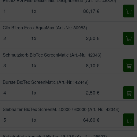
Ersatz BG Filterdeckel inkl. Designblende
(Art.-Nr.: 45320)
1
1x
86,17 €
Clip Bitron Eco / AquaMax
(Art.-Nr.: 30983)
2
1x
2,50 €
Schmutzkorb BioTec ScreenMatic
(Art.-Nr.: 42346)
3
1x
8,10 €
Bürste BioTec ScreenMatic
(Art.-Nr.: 42449)
4
1x
2,50 €
Siebhalter BioTec ScreenM. 40000 / 60000
(Art.-Nr.: 42344)
5
1x
64,60 €
Substratrohr komplett BioTec 18 / 36
(Art.-Nr.: 25507)