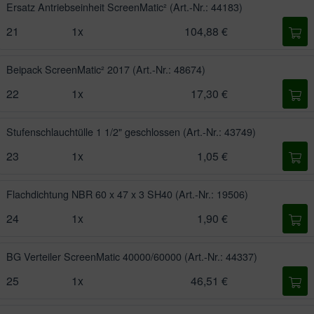
Ersatz Antriebseinheit ScreenMatic²
(Art.-Nr.: 44183)
21
1x
104,88 €
Beipack ScreenMatic² 2017
(Art.-Nr.: 48674)
22
1x
17,30 €
Stufenschlauchtülle 1 1/2" geschlossen
(Art.-Nr.: 43749)
23
1x
1,05 €
Flachdichtung NBR 60 x 47 x 3 SH40
(Art.-Nr.: 19506)
24
1x
1,90 €
BG Verteiler ScreenMatic 40000/60000
(Art.-Nr.: 44337)
25
1x
46,51 €