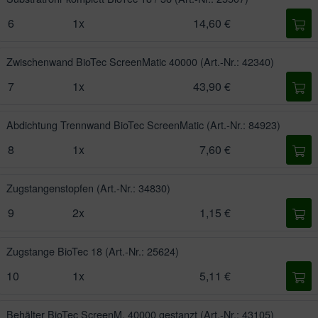
6
1x
14,60 €
Zwischenwand BioTec ScreenMatic 40000
(Art.-Nr.: 42340)
7
1x
43,90 €
Abdichtung Trennwand BioTec ScreenMatic
(Art.-Nr.: 84923)
8
1x
7,60 €
Zugstangenstopfen
(Art.-Nr.: 34830)
9
2x
1,15 €
Zugstange BioTec 18
(Art.-Nr.: 25624)
10
1x
5,11 €
Behälter BioTec ScreenM. 40000 gestanzt
(Art.-Nr.: 43105)