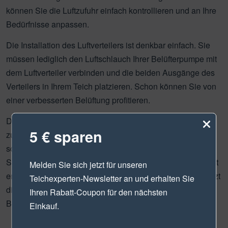
können Sie die Luftzufuhr einfach kontrollieren und an Ihre
Bedürfnisse anpassen.
Die Installation des Luftverteilers ist denkbar einfach. Sie
müssen lediglich den Luftschlauch Ihrer Belüfterpumpe mit
dem Luftverteiler verbinden und die beiden Ausgänge des
Verteilers in Ihrem Teich platzieren. Schon können Sie von
einer verbesserten Belüftung profitieren.
Der Luftverteiler 4 mm 2 Ausgänge von Aquaforte ist ein
5 € sparen
zuverlässiges und praktisches Zubehör für Ihren Teich. Er
sorgt für eine effiziente Luftverteilung und verbessert die
Sauerstoffversorgung Ihrer Fische und Pflanzen. Zudem ist
Melden Sie sich jetzt für unseren
er langlebig und einfach zu installieren. Optimieren Sie jetzt
Teichexperten-Newsletter
an und erhalten Sie
die Belüftung in Ihrem Teich und schaffen Sie optimale
Ihren Rabatt-Coupon für den nächsten
Bedingungen für Ihre Wasserbewohner.
Einkauf.