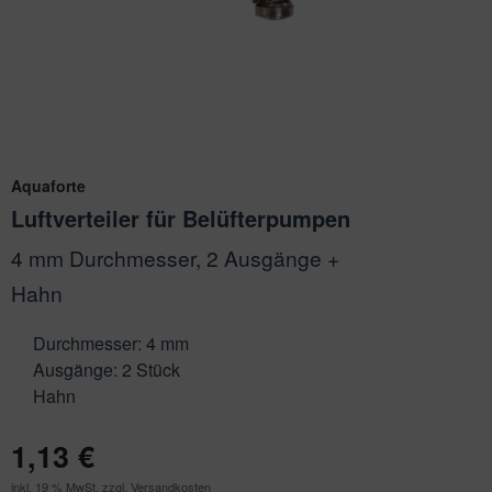
ichkescher
behör für Teichfilter
ofiClear
nstige Ersatzteile
ssertests
Aquaforte
Luftverteiler für Belüfterpumpen
4 mm Durchmesser, 2 Ausgänge +
Hahn
Durchmesser: 4 mm
Ausgänge: 2 Stück
Hahn
1,13 €
inkl. 19 % MwSt. zzgl.
Versandkosten