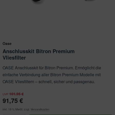
ichkescher
ofiClear
nstige Ersatzteile
ssertests
Oase
Anschlusskit Bitron Premium
Vliesfilter
OASE Anschlusskit für Bitron Premium. Ermöglicht die
einfache Verbindung aller Bitron Premium Modelle mit
OASE Vliesfiltern – schnell, sicher und passgenau.
101,95 €
UVP
91,75 €
inkl. 19 % MwSt. zzgl.
Versandkosten